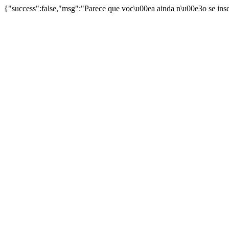
{"success":false,"msg":"Parece que voc\u00ea ainda n\u00e3o se ins