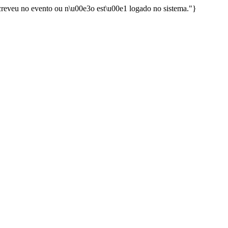
creveu no evento ou n\u00e3o est\u00e1 logado no sistema."}