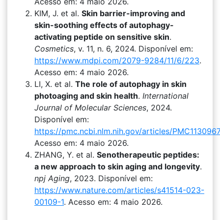
Acesso em: 4 maio 2026.
KIM, J. et al.
Skin barrier-improving and
skin-soothing effects of autophagy-
activating peptide on sensitive skin
.
Cosmetics
, v. 11, n. 6, 2024. Disponível em:
https://www.mdpi.com/2079-9284/11/6/223
.
Acesso em: 4 maio 2026.
LI, X. et al.
The role of autophagy in skin
photoaging and skin health
.
International
Journal of Molecular Sciences
, 2024.
Disponível em:
https://pmc.ncbi.nlm.nih.gov/articles/PMC1130967
Acesso em: 4 maio 2026.
ZHANG, Y. et al.
Senotherapeutic peptides:
a new approach to skin aging and longevity
.
npj Aging
, 2023. Disponível em:
https://www.nature.com/articles/s41514-023-
00109-1
. Acesso em: 4 maio 2026.