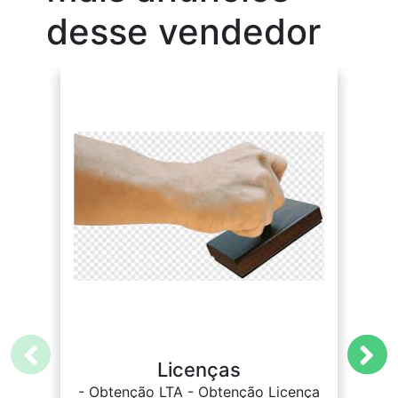
desse vendedor
Licenças
- Obtenção LTA - Obtenção Licença
-