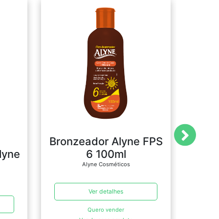
Bronzeador Alyne FPS
lyne
6 100ml
Tr
Prot
Alyne Cosméticos
Ver detalhes
Quero vender