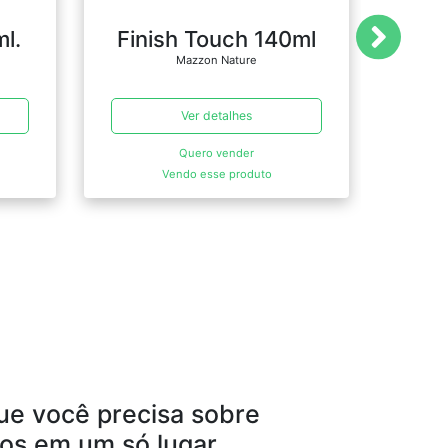
l.
Finish Touch 140ml
Li
Mazzon Nature
Ver detalhes
Quero vender
Vendo esse produto
ue você precisa sobre
os em um só lugar.