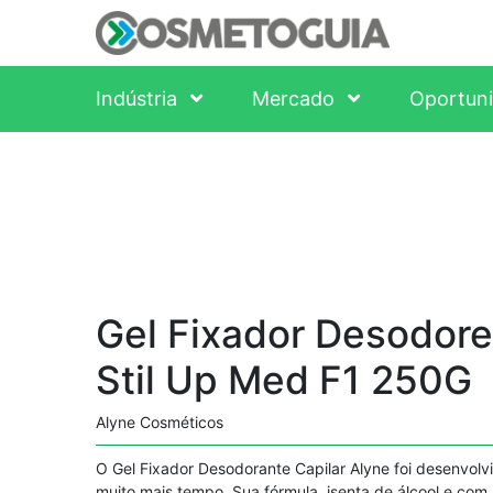
Indústria
Mercado
Oportun
Gel Fixador Desodore
Stil Up Med F1 250G
Alyne Cosméticos
O Gel Fixador Desodorante Capilar Alyne foi desenvol
muito mais tempo. Sua fórmula, isenta de álcool e com l