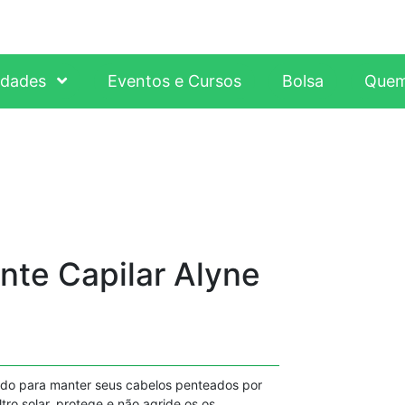
idades
Eventos e Cursos
Bolsa
Quem
nte Capilar Alyne
vido para manter seus cabelos penteados por
tro solar, protege e não agride os os,