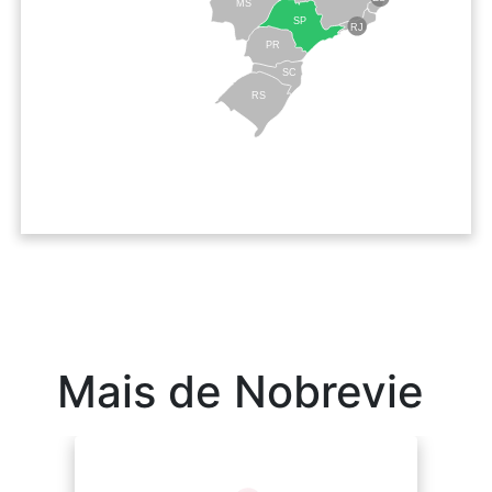
MS
SP
RJ
PR
SC
RS
Mais de Nobrevie