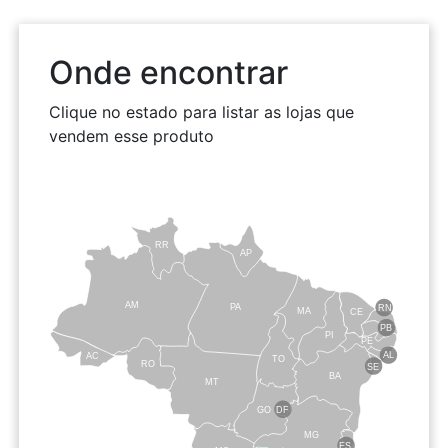
Onde encontrar
Clique no estado para listar as lojas que
vendem esse produto
RR
AP
AM
PA
RN
MA
CE
PB
PI
PE
AL
AC
TO
RO
SE
BA
MT
GO
DF
MG
ES