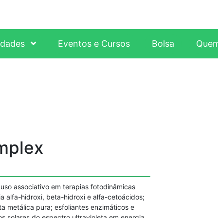
idades
Eventos e Cursos
Bolsa
Quem
mplex
uso associativo em terapias fotodinâmicas
 alfa-hidroxi, beta-hidroxi e alfa-cetoácidos;
ta metálica pura; esfoliantes enzimáticos e
s solares do espectro ultravioleta em energia