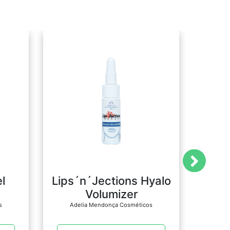
l
Lips´n´Jections Hyalo
Dr
Volumizer
Ade
s
Adelia Mendonça Cosméticos