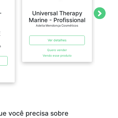
-
Universal Therapy
Sens
Marine - Profissional
Adelia Mendonça Cosméticos
Ade
E
Ver detalhes
s
Quero vender
Vendo esse produto
ue você precisa sobre