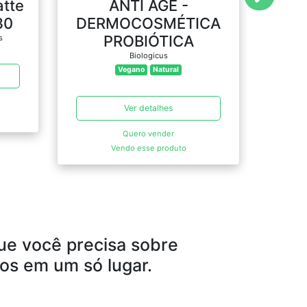
tte
ANTI AGE -
Kit 
30
DERMOCOSMÉTICA
PROBIÓTICA
s
Biologicus
Vegano
Natural
Ver detalhes
Quero vender
Vendo esse produto
ue você precisa sobre
os em um só lugar.