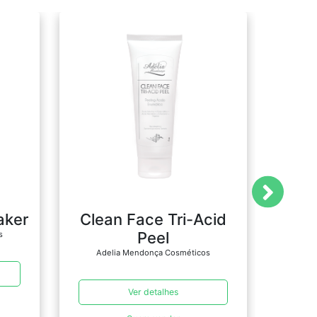
aker
Clean Face Tri-Acid
Su
Peel
s
Adelia Mendonça Cosméticos
Ade
Ver detalhes