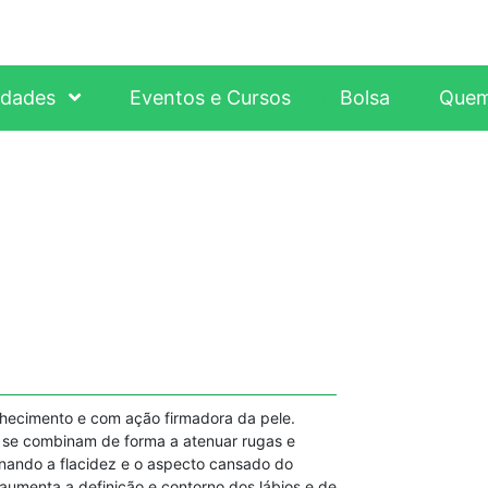
idades
Eventos e Cursos
Bolsa
Quem
lhecimento e com ação firmadora da pele.
 se combinam de forma a atenuar rugas e
minando a flacidez e o aspecto cansado do
aumenta a definição e contorno dos lábios e de