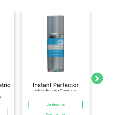
tric
Instant Perfector
Gent
Adelia Mendonça Cosméticos
Ade
s
Ver detalhes
Quero vender