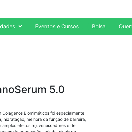
idades
Eventos e Cursos
Bolsa
Quem
noSerum 5.0
om Colágenos Biomiméticos foi especialmente
, hidratação, melhora da função de barreira,
m amplos efeitos rejuvenescedores e de
ágenos de permeação seriada, níveis de