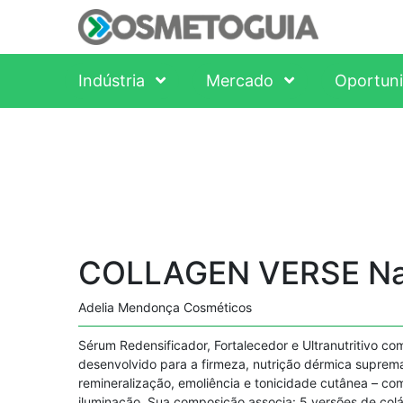
Indústria
Mercado
Oportun
COLLAGEN VERSE Na
Adelia Mendonça Cosméticos
Sérum Redensificador, Fortalecedor e Ultranutritivo c
desenvolvido para a firmeza, nutrição dérmica suprema
remineralização, emoliência e tonicidade cutânea – co
iluminação. Sua composição associa: 5 versões de col