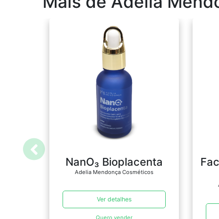
Mais de Adelia Mend
NanO₃ Bioplacenta
Fac
Adelia Mendonça Cosméticos
Ver detalhes
Quero vender