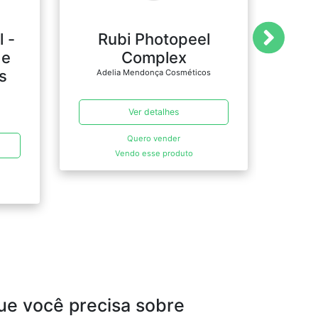
l -
Rubi Photopeel
W
 e
Complex
Ade
s
Adelia Mendonça Cosméticos
Ver detalhes
Quero vender
Vendo esse produto
ue você precisa sobre