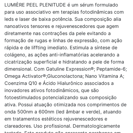
LUMIÈRE PEEL PLENITUDE é um sérum formulado
para uso associativo em terapias fotodinâmicas com
leds e laser de baixa potência. Sua composição alia
nanoativos tensores e rejuvenescedores que agem
diretamente nas contrações da pele evitando a
formação de rugas e linhas de expressão, com ação
rápida e de liffting imediato. Estimula a síntese de
colágeno, as ações anti-inflamatórias acelerando a
cicatrização superficial e hidratando a pele de forma
dimensional. Com Gatuline Expression®; Peptamide-6;
Omega Activator®;Gluconolactona; Nano Vitamina A;
Coenzima Q10 e Ácido Hialurônico associados a
inovadores ativos fotodinâmicos, que são
fotoestimulados potencializando sua composição
ativa. Possui atuação otimizada nos comprimentos de
onda 500nm a 600nm (led âmbar e verde), atuando
em tratamentos estéticos rejuvenescedores e
clareadores. Uso profissional. Dermatologicamente