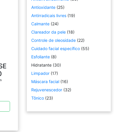
Antioxidante
(25)
Antirradicais livres
(19)
Calmante
(24)
Clareador da pele
(18)
Controle de oleosidade
(22)
Cuidado facial específico
(55)
Esfoliante
(8)
SE
Hidratante
(30)
0
Limpador
(17)
os
Máscara facial
(16)
Rejuvenescedor
(32)
Tônico
(23)