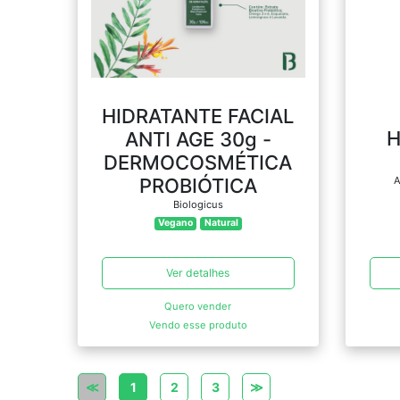
HIDRATANTE FACIAL
H
ANTI AGE 30g -
DERMOCOSMÉTICA
A
PROBIÓTICA
Biologicus
Vegano
Natural
Ver detalhes
Quero vender
Vendo esse produto
≪
1
2
3
≫